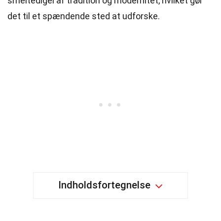
smeltedigel af tradition og modernitet, hvilket gør
det til et spændende sted at udforske.
Indholdsfortegnelse