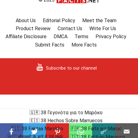
About Us
Editorial Policy
Meet the Team
Product Review
Contact Us
Write For Us
Affiliate Disclosure
DMCA
Terms
Privacy Policy
Submit Facts
More Facts
Subscribe to our channel
🇬🇷 38 Γεγονότα για το Μαρόκο
🇪🇸 38 Hechos Sobre Marruecos
🇫🇮 38 Faktaa Marokko
🇫🇷 38 Faits sur Maroc
🇭🇮 मोरक्को के बारे में 38 तथ्य
🇮🇹 38 Fatti su Marocco