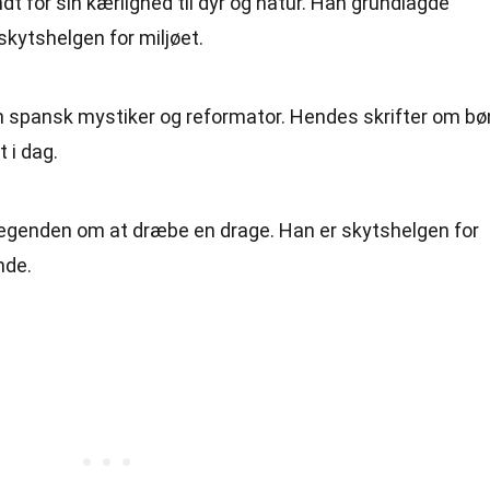
dt for sin kærlighed til dyr og natur. Han grundlagde
kytshelgen for miljøet.
en spansk mystiker og reformator. Hendes skrifter om bø
 i dag.
legenden om at dræbe en drage. Han er skytshelgen for
nde.