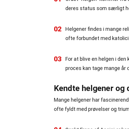
deres status som særligt he
02
Helgener findes i mange rel
ofte forbundet med katolic
03
For at blive en helgen i de
proces kan tage mange år og
Kendte helgener og d
Mange helgener har fascinerende h
ofte fyldt med prøvelser og trium