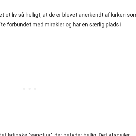
t et liv så helligt, at de er blevet anerkendt af kirken so
ofte forbundet med mirakler og har en særlig plads i
t latinske "sanctus", der betyder hellig. Det afspejler