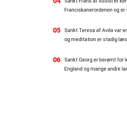
04
Sankt Frans af Assisi er ken
Franciskanerordenen og er s
05
Sankt Teresa af Avila var 
og meditation er stadig læst
06
Sankt Georg er berømt for 
England og mange andre la