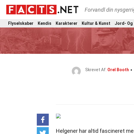
Forvandl din nysgerri
Flyselskaber
Kendis
Karakterer
Kultur & Kunst
Jord- Og
Skrevet Af:
Orel Booth
Helgener har altid fascineret m