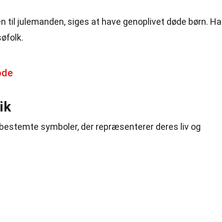
en til julemanden, siges at have genoplivet døde børn. H
øfolk.
ode
ik
bestemte symboler, der repræsenterer deres liv og