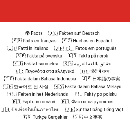
🌍 Facts
🇩🇪 Fakten auf Deutsch
🇫🇷 Faits en français
🇪🇸 Hechos en Español
🇮🇹 Fatti in Italiano
🇧🇷 🇵🇹 Fatos em português
🇸🇪 Fakta på svenska
🇳🇴 Fakta på norsk
🇫🇮 Faktat suomeksi
🇸🇦 حقائق باللغة العربية
🇬🇷 Γεγονότα στα ελληνικά
🇮🇳 हिंदी में तथ्य
🇮🇩 Fakta dalam Bahasa Indonesia
🇯🇵 日本語の事実
🇰🇷 한국어로 된 사실
🇲🇾 Fakta dalam Bahasa Melayu
🇳🇱 Feiten in het Nederlands
🇵🇱 Fakty po polsku
🇷🇴 Fapte în română
🇷🇺 Факты на русском
🇹🇭 ข้อเท็จจริงเป็นภาษาไทย
🇻🇳 Sự thật bằng tiếng Việt
🇹🇷 Türkçe Gerçekler
🇨🇳 中文事实