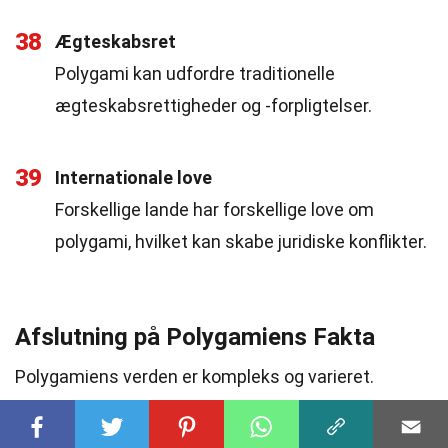
38
Ægteskabsret
Polygami kan udfordre traditionelle
ægteskabsrettigheder og -forpligtelser.
39
Internationale love
Forskellige lande har forskellige love om
polygami, hvilket kan skabe juridiske konflikter.
Afslutning på Polygamiens Fakta
Polygamiens verden er kompleks og varieret.
Kulturelle normer
og
juridiske rammer
spiller en
stor rolle i, hvordan det praktiseres rundt om i