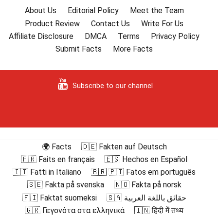
About Us
Editorial Policy
Meet the Team
Product Review
Contact Us
Write For Us
Affiliate Disclosure
DMCA
Terms
Privacy Policy
Submit Facts
More Facts
Subscribe to our channel
🌍 Facts
🇩🇪 Fakten auf Deutsch
🇫🇷 Faits en français
🇪🇸 Hechos en Español
🇮🇹 Fatti in Italiano
🇧🇷 🇵🇹 Fatos em português
🇸🇪 Fakta på svenska
🇳🇴 Fakta på norsk
🇫🇮 Faktat suomeksi
🇸🇦 حقائق باللغة العربية
🇬🇷 Γεγονότα στα ελληνικά
🇮🇳 हिंदी में तथ्य