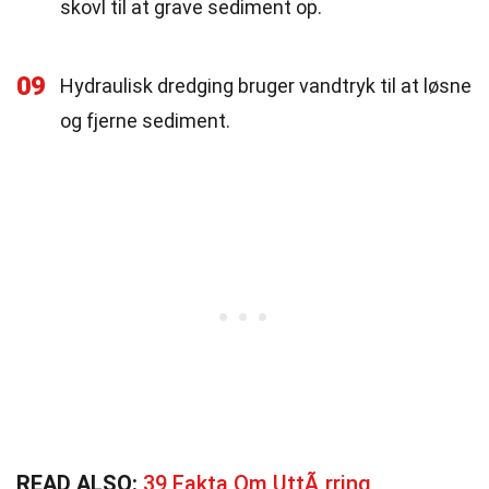
skovl til at grave sediment op.
09
Hydraulisk dredging bruger vandtryk til at løsne
og fjerne sediment.
READ ALSO:
39 Fakta Om UttÃ¸rring