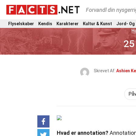
Forvandl din nysgerri
Flyselskaber
Kendis
Karakterer
Kultur & Kunst
Jord- Og
H
25
Skrevet Af:
Ashien K
Påv
Hvad er annotation?
Annotation 