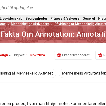
ghed til opdagelse
 Livsvidenskab
Begivenheder
Fitness & Velvære
Generel
Hist
ome
Menneskelige Aktiviteter
Påvirkning af Menneskelig Aktivit
 Fakta Om Annotation: Annotat
eough
Udgivet:
13 Nov 2024
Ekspertverificeret
R
irkning af Menneskelig Aktivitet
Menneskelig Aktivitetsfa
er en proces, hvor man tilføjer noter, kommentarer eller