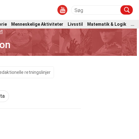
orie
Menneskelige Aktiviteter
Livsstil
Matematik & Logik
...
et
ion
edaktionelle retningslinjer
kta