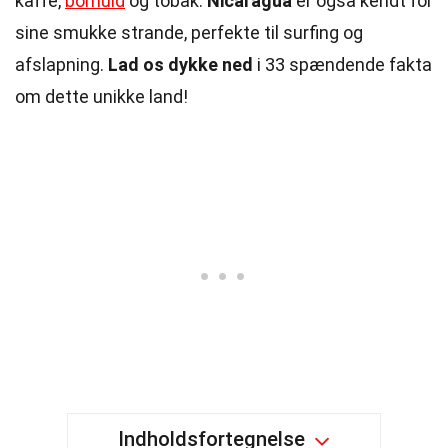
kaffe,
bomuld
og tobak.
Nicaragua
er også kendt for
sine smukke strande, perfekte til surfing og
afslapning.
Lad os dykke ned
i 33 spændende fakta
om dette unikke land!
Indholdsfortegnelse