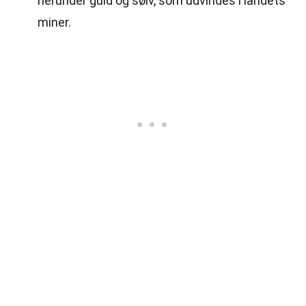
herunder guld og sølv, som udvindes i landets
miner.