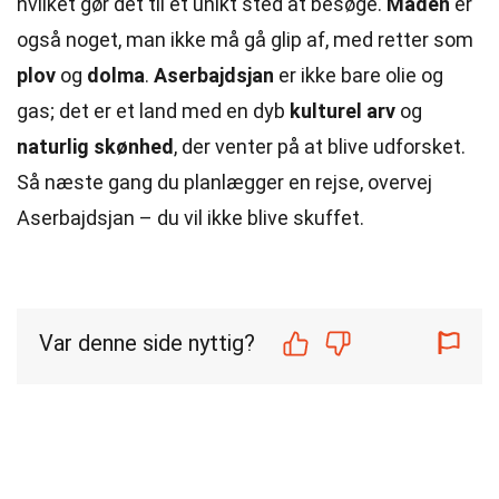
hvilket gør det til et unikt sted at besøge.
Maden
er
også noget, man ikke må gå glip af, med retter som
plov
og
dolma
.
Aserbajdsjan
er ikke bare olie og
gas; det er et land med en dyb
kulturel arv
og
naturlig skønhed
, der venter på at blive udforsket.
Så næste gang du planlægger en rejse, overvej
Aserbajdsjan – du vil ikke blive skuffet.
Var denne side nyttig?