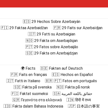
🇪🇸 29 Hechos Sobre Azerbaiyán
🇫🇮 29 Faktaa Azerbaidžan
🇫🇷 29 Faits sur Azerbaïdjan
🇮🇹 29 Fatti su Azerbaigian
🇳🇴 29 Fakta om Aserbajdsjan
🇵🇹 29 Fatos sobre Azerbaijão
🇸🇪 29 Fakta om Azerbajdzjan
🌍 Facts
🇩🇪 Fakten auf Deutsch
🇫🇷 Faits en français
🇪🇸 Hechos en Español
🇮🇹 Fatti in Italiano
🇧🇷 🇵🇹 Fatos em português
🇸🇪 Fakta på svenska
🇳🇴 Fakta på norsk
🇫🇮 Faktat suomeksi
🇸🇦 حقائق باللغة العربية
🇬🇷 Γεγονότα στα ελληνικά
🇮🇳 हिंदी में तथ्य
🇮🇩 Fakta dalam Bahasa Indonesia
🇯🇵 日本語の事実