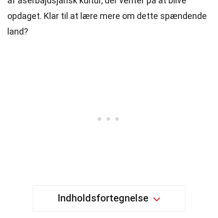
af aserbajdsjansk kultur, der venter på at blive
opdaget. Klar til at lære mere om dette spændende
land?
Indholdsfortegnelse