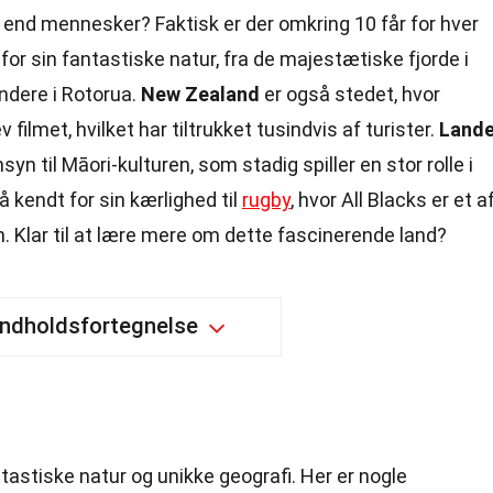
r end mennesker? Faktisk er der omkring 10 får for hver
or sin fantastiske natur, fra de majestætiske fjorde i
undere i Rotorua.
New Zealand
er også stedet, hvor
 filmet, hvilket har tiltrukket tusindvis af turister.
Land
syn til Māori-kulturen, som stadig spiller en stor rolle i
 kendt for sin kærlighed til
rugby
, hvor All Blacks er et a
. Klar til at lære mere om dette fascinerende land?
Indholdsfortegnelse
tastiske natur og unikke geografi. Her er nogle