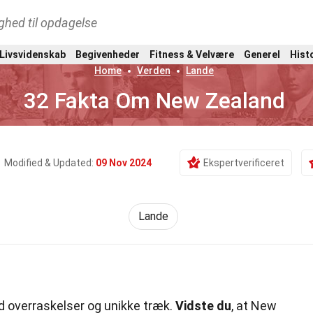
ghed til opdagelse
 Livsvidenskab
Begivenheder
Fitness & Velvære
Generel
Hist
Home
Verden
Lande
32 Fakta Om New Zealand
Modified & Updated:
09 Nov 2024
Ekspertverificeret
Lande
ed overraskelser og unikke træk.
Vidste du
, at New