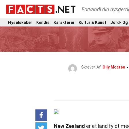
Forvandl din nysgerri
Flyselskaber
Kendis
Karakterer
Kultur & Kunst
Jord- Og
Skrevet Af:
Olly Mcatee
New Zealand
er et land fyldt m