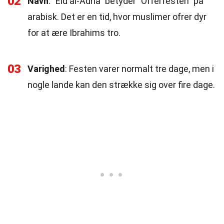
02
Navn
: "Eid al-Adha" betyder "Offerfesten" på
arabisk. Det er en tid, hvor muslimer ofrer dyr
for at ære Ibrahims tro.
03
Varighed
: Festen varer normalt tre dage, men i
nogle lande kan den strække sig over fire dage.