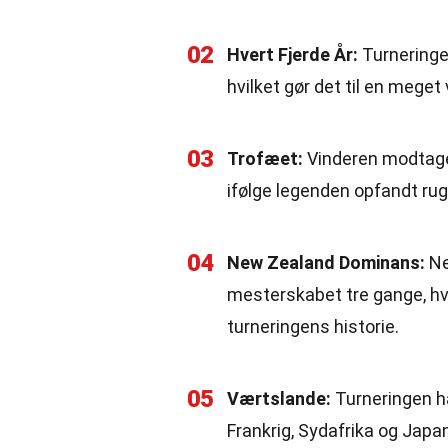
02
Hvert Fjerde År:
Turneringen
hvilket gør det til en mege
03
Trofæet:
Vinderen modtager
ifølge legenden opfandt rug
04
New Zealand Dominans:
Ne
mesterskabet tre gange, hvi
turneringens historie.
05
Værtslande:
Turneringen ha
Frankrig, Sydafrika og Japa