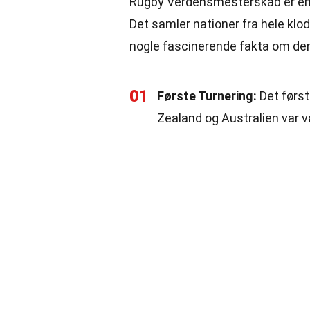
Rugby Verdensmesterskab er en 
Det samler nationer fra hele klo
nogle fascinerende fakta om de
01
Første Turnering:
Det førs
Zealand og Australien var v