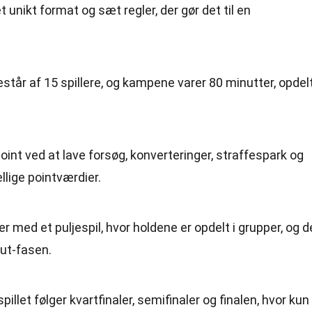
nikt format og sæt regler, der gør det til en
står af 15 spillere, og kampene varer 80 minutter, opdelt
oint ved at lave forsøg, konverteringer, straffespark og
ellige pointværdier.
r med et puljespil, hvor holdene er opdelt i grupper, og d
out-fasen.
pillet følger kvartfinaler, semifinaler og finalen, hvor kun