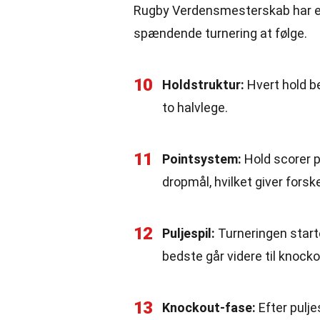
Rugby Verdensmesterskab har et u
spændende turnering at følge.
10
Holdstruktur:
Hvert hold be
to halvlege.
11
Pointsystem:
Hold scorer p
dropmål, hvilket giver forsk
12
Puljespil:
Turneringen starte
bedste går videre til knock
13
Knockout-fase:
Efter puljes