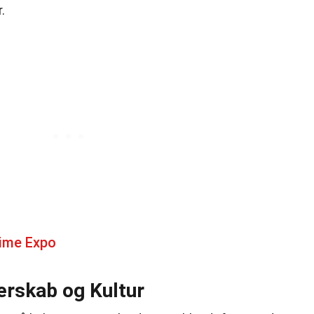
.
ime Expo
rskab og Kultur