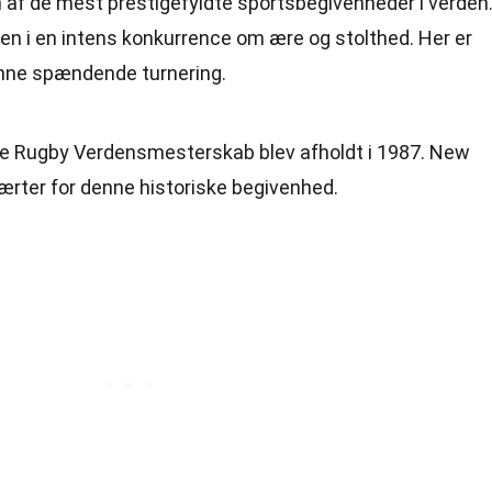
af de mest prestigefyldte sportsbegivenheder i verden
den i en intens konkurrence om ære og stolthed. Her er
nne spændende turnering.
te Rugby Verdensmesterskab blev afholdt i 1987. New
ærter for denne historiske begivenhed.