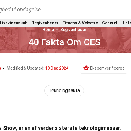
ghed til opdagelse
 Livsvidenskab
Begivenheder
Fitness & Velvære
Generel
Hist
Home
Begivenheder
40 Fakta Om CES
b
Modified & Updated:
18 Dec 2024
Ekspertverificeret
Teknologifakta
s Show, er en af verdens største teknologimesser.