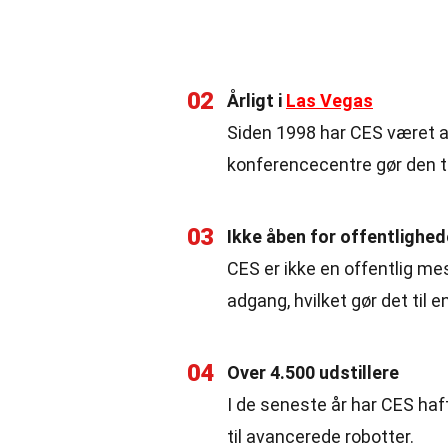
02
Årligt i
Las Vegas
Siden 1998 har CES været af
konferencecentre gør den ti
03
Ikke åben for offentlighe
CES er ikke en offentlig m
adgang, hvilket gør det til 
04
Over 4.500 udstillere
I de seneste år har CES haft
til avancerede robotter.