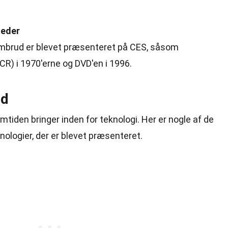
heder
brud er blevet præsenteret på CES, såsom
R) i 1970'erne og DVD'en i 1996.
id
emtiden bringer inden for teknologi. Her er nogle af de
logier, der er blevet præsenteret.