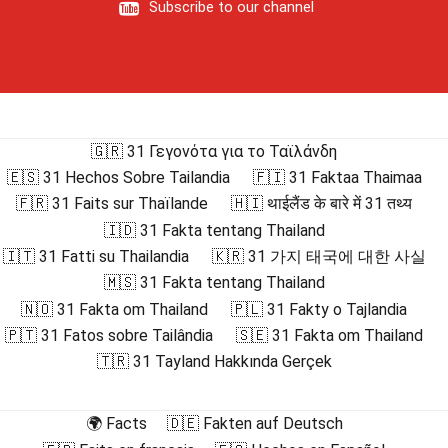
Subscribe to our channel
🇬🇷 31 Γεγονότα για το Ταϊλάνδη
🇪🇸 31 Hechos Sobre Tailandia
🇫🇮 31 Faktaa Thaimaa
🇫🇷 31 Faits sur Thaïlande
🇭🇮 थाईलैंड के बारे में 31 तथ्य
🇮🇩 31 Fakta tentang Thailand
🇮🇹 31 Fatti su Thailandia
🇰🇷 31 가지 태국에 대한 사실
🇲🇸 31 Fakta tentang Thailand
🇳🇴 31 Fakta om Thailand
🇵🇱 31 Fakty o Tajlandia
🇵🇹 31 Fatos sobre Tailândia
🇸🇪 31 Fakta om Thailand
🇹🇷 31 Tayland Hakkında Gerçek
🌍 Facts
🇩🇪 Fakten auf Deutsch