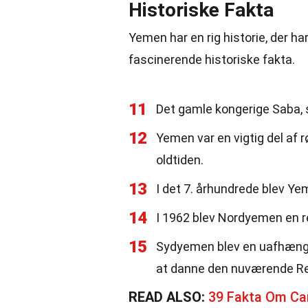
Historiske Fakta
Yemen har en rig historie, der h
fascinerende historiske fakta.
11
Det gamle kongerige Saba, 
12
Yemen var en vigtig del af r
oldtiden.
13
I det 7. århundrede blev Yem
14
I 1962 blev Nordyemen en re
15
Sydyemen blev en uafhængi
at danne den nuværende R
READ ALSO:
39 Fakta Om C