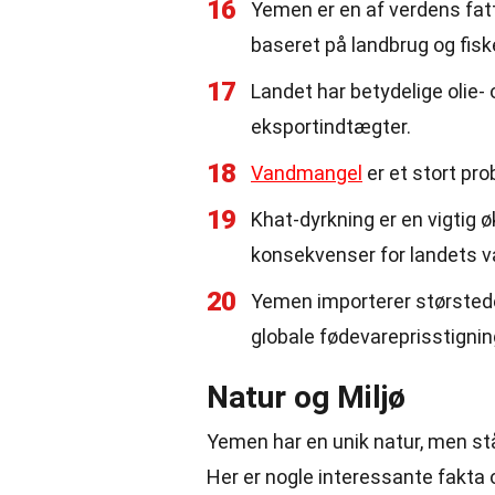
16
Yemen er en af verdens fat
baseret på landbrug og fiske
17
Landet har betydelige olie-
eksportindtægter.
18
Vandmangel
er et stort pro
19
Khat-dyrkning er en vigtig 
konsekvenser for landets v
20
Yemen importerer størstedel
globale fødevareprisstignin
Natur og Miljø
Yemen har en unik natur, men st
Her er nogle interessante fakta 