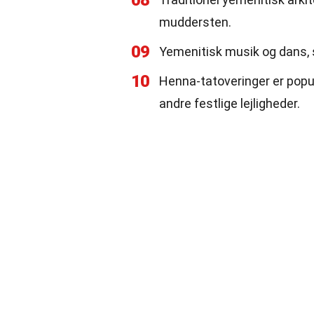
08
muddersten.
09
Yemenitisk musik og dans, so
10
Henna-tatoveringer er popul
andre festlige lejligheder.