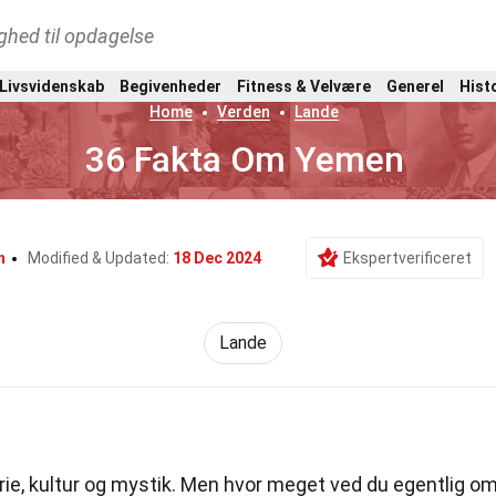
ghed til opdagelse
 Livsvidenskab
Begivenheder
Fitness & Velvære
Generel
Hist
Home
Verden
Lande
36 Fakta Om Yemen
h
Modified & Updated:
18 Dec 2024
Ekspertverificeret
Lande
orie, kultur og mystik. Men hvor meget ved du egentlig o