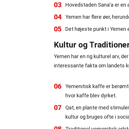
03
Hovedstaden Sana'a er en a
04
Yemen har flere øer, herunde
05
Det højeste punkt i Yemen 
Kultur og Traditione
Yemen har en rig kulturel arv, der
interessante fakta om landets kul
06
Yemenitisk kaffe er berømt
hvor kaffe blev dyrket.
07
Qat, en plante med stimuler
kultur og bruges ofte i so
Traditionel yemenitisk arkit