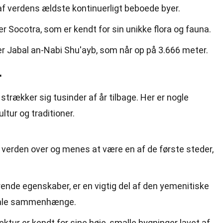
f verdens ældste kontinuerligt beboede byer.
r Socotra, som er kendt for sin unikke flora og fauna.
er Jabal an-Nabi Shu'ayb, som når op på 3.666 meter.
r
 strækker sig tusinder af år tilbage. Her er nogle
tur og traditioner.
 verden over og menes at være en af de første steder,
ende egenskaber, er en vigtig del af den yemenitiske
ciale sammenhænge.
ektur er kendt for sine høje, smalle bygninger lavet af