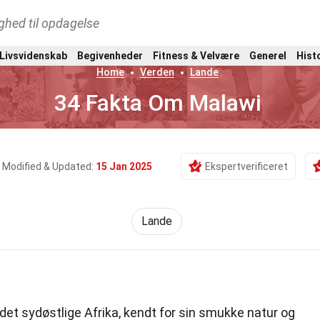
ghed til opdagelse
 Livsvidenskab
Begivenheder
Fitness & Velvære
Generel
Hist
Home
Verden
Lande
34 Fakta Om Malawi
Modified & Updated:
15 Jan 2025
Ekspertverificeret
Lande
 det sydøstlige Afrika, kendt for sin smukke natur og