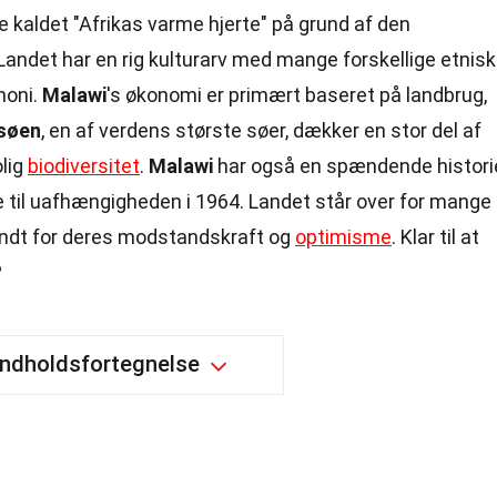
e kaldet "Afrikas varme hjerte" på grund af den
Landet har en rig kulturarv med mange forskellige etnis
moni.
Malawi
's økonomi er primært baseret på landbrug,
søen
, en af verdens største søer, dækker en stor del af
olig
biodiversitet
.
Malawi
har også en spændende histori
yre til uafhængigheden i 1964. Landet står over for mange
kendt for deres modstandskraft og
optimisme
. Klar til at
?
Indholdsfortegnelse