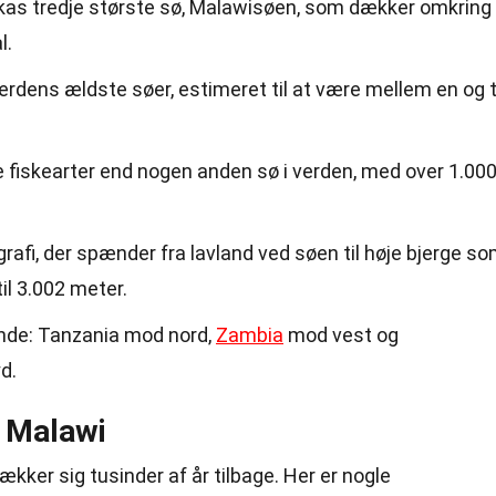
ikas tredje største sø, Malawisøen, som dækker omkring
l.
erdens ældste søer, estimeret til at være mellem en og 
 fiskearter end nogen anden sø i verden, med over 1.00
rafi, der spænder fra lavland ved søen til høje bjerge s
til 3.002 meter.
ande: Tanzania mod nord,
Zambia
mod vest og
d.
 Malawi
rækker sig tusinder af år tilbage. Her er nogle