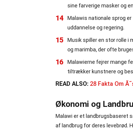
sine farverige masker og e
14
Malawis nationale sprog er
uddannelse og regering.
15
Musik spiller en stor rolle 
og marimba, der ofte bruges
16
Malawierne fejrer mange fes
tiltrækker kunstnere og be
READ ALSO:
28 Fakta Om Ã˜
Økonomi og Landbr
Malawi er et landbrugsbaseret s
af landbrug for deres levebrød.