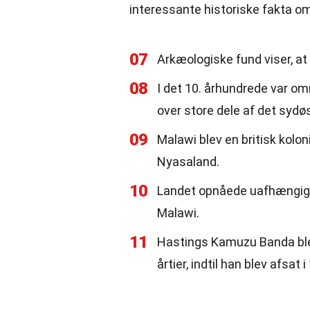
interessante historiske fakta o
07
Arkæologiske fund viser, at
08
I det 10. århundrede var o
over store dele af det sydøs
09
Malawi blev en britisk kolon
Nyasaland.
10
Landet opnåede uafhængighed
Malawi.
11
Hastings Kamuzu Banda blev
årtier, indtil han blev afsat i