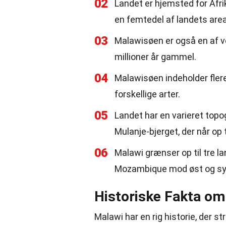
02
Landet er hjemsted for Afr
en femtedel af landets area
03
Malawisøen er også en af v
millioner år gammel.
04
Malawisøen indeholder flere
forskellige arter.
05
Landet har en varieret topog
Mulanje-bjerget, der når op 
06
Malawi grænser op til tre l
Mozambique mod øst og sy
Historiske Fakta om
Malawi har en rig historie, der st