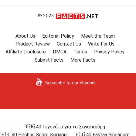
© 2023
About Us
Editorial Policy
Meet the Team
Product Review
Contact Us
Write For Us
Affiliate Disclosure
DMCA
Terms
Privacy Policy
Submit Facts
More Facts
Subscribe to our channel
🇬🇷 40 Γεγονότα για το Σιγκαπούρη
🇪🇸 40 Hechos Sobre Singapur
🇫🇮 40 Faktaa Singapore