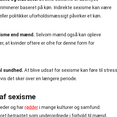
iskriminerer baseret på køn. Indirekte sexisme kan være
eller politikker uforholdsmæssigt påvirker et køn.
exisme end mænd.
Selvom mænd også kan opleve
, at kvinder oftere er ofre for denne form for
al sundhed.
At blive udsat for sexisme kan føre til stress
hvis det sker over en længere periode.
 af sexisme
reder og har
rødder
i mange kulturer og samfund.
æret betragtet som underordnede i forhold til mænd.