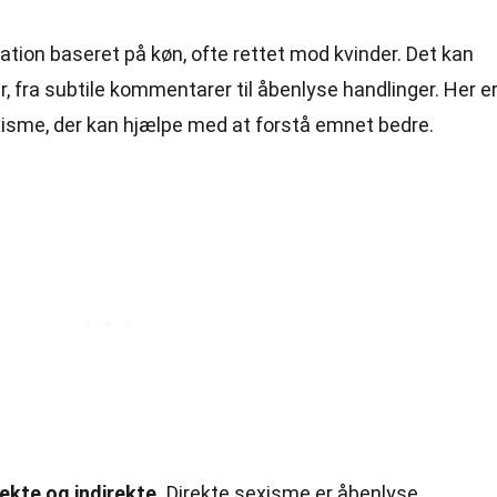
ation baseret på køn, ofte rettet mod kvinder. Det kan
 fra subtile kommentarer til åbenlyse handlinger. Her e
isme, der kan hjælpe med at forstå emnet bedre.
ekte og indirekte.
Direkte sexisme er åbenlyse