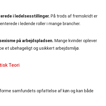
rede i ledelsesstillinger.
På trods af fremskridt er
nterede i ledende roller i mange brancher.
 sexisme på arbejdspladsen.
Mange kvinder oplever
be et ubehageligt og usikkert arbejdsmiljø.
tisk Teori
 at forme samfundets opfattelse af køn og kan både