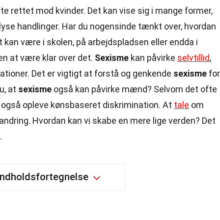
te rettet mod kvinder. Det kan vise sig i mange former,
lyse handlinger. Har du nogensinde tænkt over, hvordan
 kan være i skolen, på arbejdspladsen eller endda i
n at være klar over det.
Sexisme
kan påvirke
selvtillid
,
ationer. Det er vigtigt at forstå og genkende
sexisme
for
u, at
sexisme
også kan påvirke mænd? Selvom det ofte
d også opleve kønsbaseret diskrimination. At
tale
om
randring. Hvordan kan vi skabe en mere lige verden? Det
.
Indholdsfortegnelse