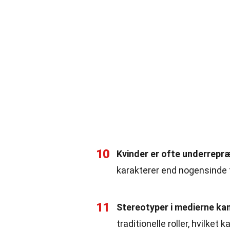
10
Kvinder er ofte underrepr
karakterer end nogensinde 
11
Stereotyper i medierne ka
traditionelle roller, hvilke