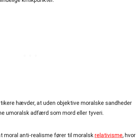
ritikere hævder, at uden objektive moralske sandheder
me umoralsk adfærd som mord eller tyveri.
at moral anti-realisme fører til moralsk
relativisme
, hvor