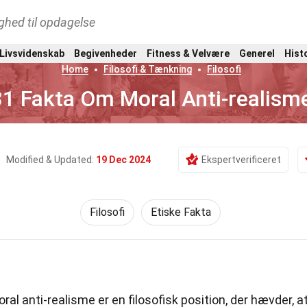
ghed til opdagelse
 Livsvidenskab
Begivenheder
Fitness & Velvære
Generel
Hist
Home
Filosofi & Tænkning
Filosofi
31 Fakta Om Moral Anti-realism
Modified & Updated:
19 Dec 2024
Ekspertverificeret
Filosofi
Etiske Fakta
ral anti-realisme er en filosofisk position, der hævder, a