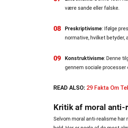
være sande eller falske.
08
Preskriptivisme
: Ifølge pr
normative, hvilket betyder, 
09
Konstruktivisme
: Denne ti
gennem sociale processer o
READ ALSO:
29 Fakta Om Te
Kritik af moral anti
Selvom moral anti-realisme har m
hold. Her er nogle af de mest alm