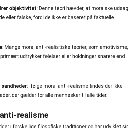
rer objektivitet
: Denne teori hævder, at moralske udsa
e eller falske, fordi de ikke er baseret på faktuelle
le
: Mange moral anti-realistiske teorier, som emotivisme,
rimært udtrykker følelser eller holdninger snarere end
e sandheder
: Ifølge moral anti-realisme findes der ikke
er, der gælder for alle mennesker til alle tider.
 anti-realisme
der i forskellige filosofiske traditioner og har udviklet si