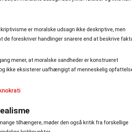
eskriptivisme er moralske udsagn ikke deskriptive, men
at de foreskriver handlinger snarere end at beskrive fakt
lgang mener, at moralske sandheder er konstrueret
g ikke eksisterer uafhængigt af menneskelig opfattels
knokrati
-realisme
ange tilhængere, møder den også kritik fra forskellige
indelige kritikpunkter.