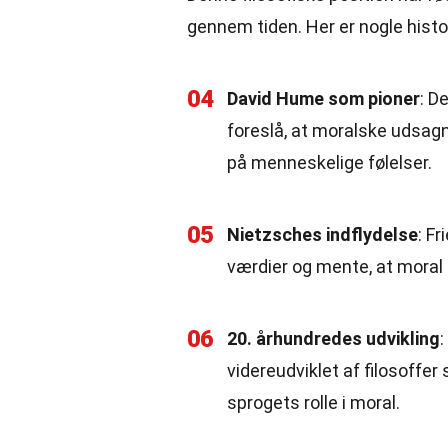
gennem tiden. Her er nogle histo
04
David Hume som pioner
: D
foreslå, at moralske udsagn
på menneskelige følelser.
05
Nietzsches indflydelse
: F
værdier og mente, at moral 
06
20. århundredes udvikling
:
videreudviklet af filosoffe
sprogets rolle i moral.