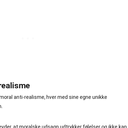
-realisme
r moral anti-realisme, hver med sine egne unikke
m.
ævder, at moralske udsagn udtrykker følelser og ikke kan