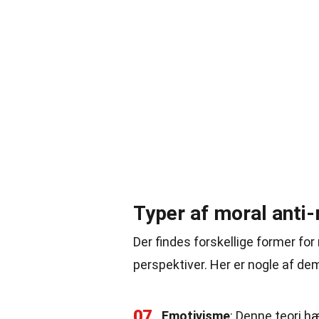
Typer af moral anti
Der findes forskellige former fo
perspektiver. Her er nogle af de
07
Emotivisme
: Denne teori h