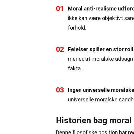
01
Moral anti-realisme udford
ikke kan være objektivt sand
forhold.
02
Følelser spiller en stor rol
mener, at moralske udsagn p
fakta.
03
Ingen universelle moralsk
universelle moralske sandhed
Historien bag moral
Denne filosofiske position har rød