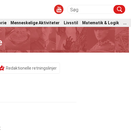
orie
Menneskelige Aktiviteter
Livsstil
Matematik & Logik
...
e
Redaktionelle retningslinjer
t