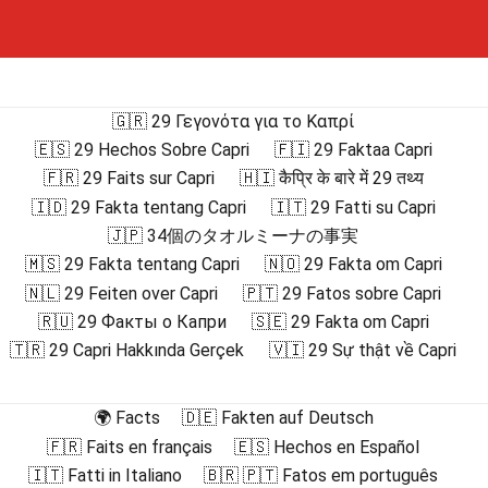
🇬🇷 29 Γεγονότα για το Καπρί
🇪🇸 29 Hechos Sobre Capri
🇫🇮 29 Faktaa Capri
🇫🇷 29 Faits sur Capri
🇭🇮 कैप्रि के बारे में 29 तथ्य
🇮🇩 29 Fakta tentang Capri
🇮🇹 29 Fatti su Capri
🇯🇵 34個のタオルミーナの事実
🇲🇸 29 Fakta tentang Capri
🇳🇴 29 Fakta om Capri
🇳🇱 29 Feiten over Capri
🇵🇹 29 Fatos sobre Capri
🇷🇺 29 Факты о Капри
🇸🇪 29 Fakta om Capri
🇹🇷 29 Capri Hakkında Gerçek
🇻🇮 29 Sự thật về Capri
🌍 Facts
🇩🇪 Fakten auf Deutsch
🇫🇷 Faits en français
🇪🇸 Hechos en Español
🇮🇹 Fatti in Italiano
🇧🇷 🇵🇹 Fatos em português