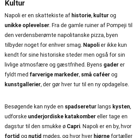
Kultur
Napoli er en skattekiste af
historie
,
kultur
og
unikke oplevelser
. Fra de gamle ruiner af Pompeji til
den verdensberømte napolitanske pizza, byen
tilbyder noget for enhver smag.
Napoli
er ikke kun
kendt for sine historiske steder men også for sin
livlige atmosfære og gæstfrihed. Byens
gader
er
fyldt med
farverige markeder
,
små caféer
og
kunstgallerier
, der gør hver tur til en ny opdagelse.
Besøgende kan nyde en
spadseretur
langs
kysten
,
udforske
underjordiske katakomber
eller tage en
dagstur til den smukke ø
Capri
. Napoli er en by, hvor
fortid
og
nutid
mødes, og hvor hver
hjørne
fortæller