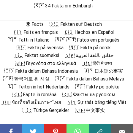
🇸🇪 34 Fakta om Edinburgh
🌍 Facts
🇩🇪 Fakten auf Deutsch
🇫🇷 Faits en français
🇪🇸 Hechos en Español
🇮🇹 Fatti in Italiano
🇧🇷 🇵🇹 Fatos em português
🇸🇪 Fakta på svenska
🇳🇴 Fakta på norsk
🇫🇮 Faktat suomeksi
🇸🇦 حقائق باللغة العربية
🇬🇷 Γεγονότα στα ελληνικά
🇮🇳 हिंदी में तथ्य
🇮🇩 Fakta dalam Bahasa Indonesia
🇯🇵 日本語の事実
🇰🇷 한국어로 된 사실
🇲🇾 Fakta dalam Bahasa Melayu
🇳🇱 Feiten in het Nederlands
🇵🇱 Fakty po polsku
🇷🇴 Fapte în română
🇷🇺 Факты на русском
🇹🇭 ข้อเท็จจริงเป็นภาษาไทย
🇻🇳 Sự thật bằng tiếng Việt
🇹🇷 Türkçe Gerçekler
🇨🇳 中文事实