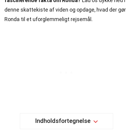
fascinerende fakta om Ronda?
Lad os dykke ned i
denne skattekiste af viden og opdage, hvad der gør
Ronda til et uforglemmeligt rejsemål.
Indholdsfortegnelse