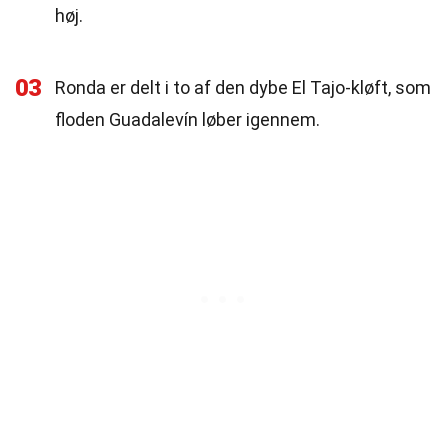
høj.
03
Ronda er delt i to af den dybe El Tajo-kløft, som
floden Guadalevín løber igennem.