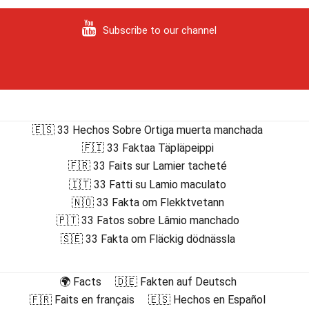
Subscribe to our channel
🇪🇸 33 Hechos Sobre Ortiga muerta manchada
🇫🇮 33 Faktaa Täpläpeippi
🇫🇷 33 Faits sur Lamier tacheté
🇮🇹 33 Fatti su Lamio maculato
🇳🇴 33 Fakta om Flekktvetann
🇵🇹 33 Fatos sobre Lâmio manchado
🇸🇪 33 Fakta om Fläckig dödnässla
🌍 Facts
🇩🇪 Fakten auf Deutsch
🇫🇷 Faits en français
🇪🇸 Hechos en Español