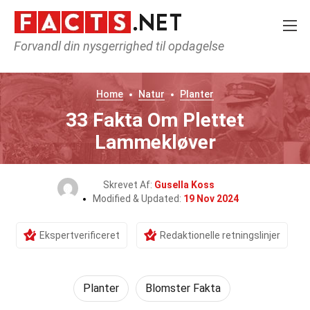
Forvandl din nysgerrighed til opdagelse
Home
Natur
Planter
33 Fakta Om Plettet
Lammekløver
Skrevet Af:
Gusella Koss
Modified & Updated:
19 Nov 2024
Ekspertverificeret
Redaktionelle retningslinjer
Planter
Blomster Fakta