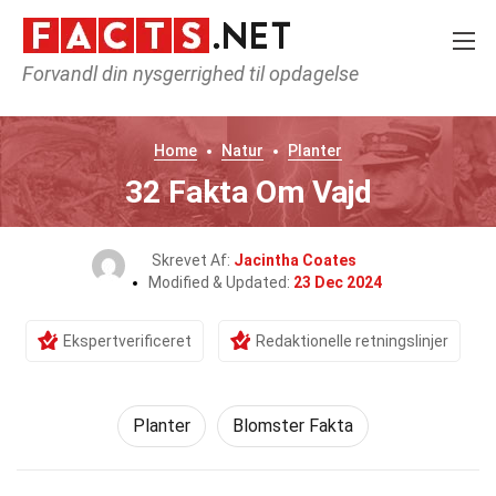
Forvandl din nysgerrighed til opdagelse
Home
Natur
Planter
32 Fakta Om Vajd
Skrevet Af:
Jacintha Coates
Modified & Updated:
23 Dec 2024
Ekspertverificeret
Redaktionelle retningslinjer
Planter
Blomster Fakta