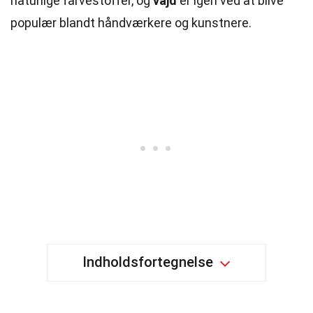
naturlige farvestoffer, og
vajd
er igen ved at blive
populær blandt håndværkere og kunstnere.
Indholdsfortegnelse