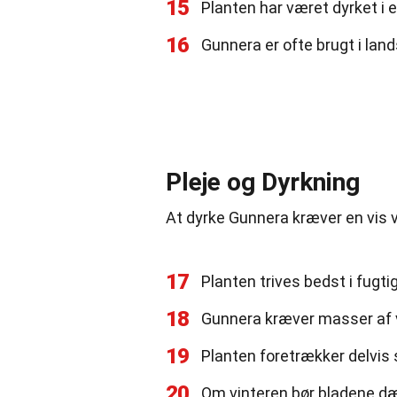
15
Planten har været dyrket i 
16
Gunnera er ofte brugt i lan
Pleje og Dyrkning
At dyrke Gunnera kræver en vis v
17
Planten trives bedst i fugtig
18
Gunnera kræver masser af va
19
Planten foretrækker delvis 
20
Om vinteren bør bladene dæ