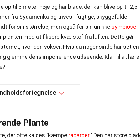
 op til 3 meter høje og har blade, der kan blive op til 2,5
er fra Sydamerika og trives i fugtige, skyggefulde
ndt for sin størrelse, men også for sin unikke
symbiose
planten med at fiksere kvælstof fra luften. Dette gør
systemet, hvor den vokser. Hvis du nogensinde har set en
aldrig glemme dens imponerende udseende. Klar til at lære
e?
Indholdsfortegnelse
rende Plante
te, der ofte kaldes "kæmpe
rabarber
." Den har store blad