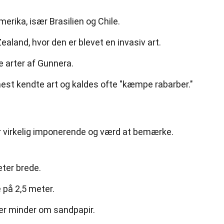
rika, især Brasilien og Chile.
aland, hvor den er blevet en invasiv art.
e arter af Gunnera.
st kendte art og kaldes ofte "kæmpe rabarber."
 virkelig imponerende og værd at bemærke.
eter brede.
 på 2,5 meter.
der minder om sandpapir.