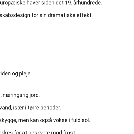
europæiske haver siden det 19. århundrede.
dskabsdesign for sin dramatiske effekt.
iden og pleje.
, næringsrig jord.
nd, især i tørre perioder.
skygge, men kan også vokse i fuld sol.
kkes for at beskytte mod frost.