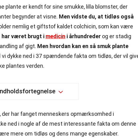
 plante er kendt for sine smukke, lilla blomster, der
lanter begynder at visne.
Men vidste du, at tidløs også
lder nemlig et giftstof kaldet colchicin, som kan være
 har været brugt i
medicin
i århundreder
og er stadig
andling af gigt.
Men hvordan kan en så smuk plante
il vi dykke ned i 37 spændende fakta om tidløs, der vil giv
kke plantes verden.
Indholdsfortegnelse
te, der har fanget menneskers opmærksomhed i
ykke ned i nogle af de mest interessante fakta om denne
t lære mere om tidløs og dens mange egenskaber.