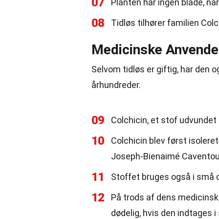
07
Planten har ingen blade, nå
08
Tidløs tilhører familien Col
Medicinske Anvende
Selvom tidløs er giftig, har den
århundreder.
09
Colchicin, et stof udvundet f
10
Colchicin blev først isolere
Joseph-Bienaimé Caventou
11
Stoffet bruges også i små d
12
På trods af dens medicinske
dødelig, hvis den indtages 