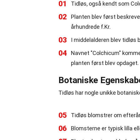
01
Tidløs, også kendt som Col
02
Planten blev først beskreve
århundrede f.Kr.
03
I middelalderen blev tidlø
04
Navnet "Colchicum" kommer 
planten først blev opdaget.
Botaniske Egenskab
Tidløs har nogle unikke botaniske
05
Tidløs blomstrer om efteråre
06
Blomsterne er typisk lilla e