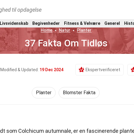
ghed til opdagelse
 Livsvidenskab
Begivenheder
Fitness & Velvære
Generel
Hist
Home
Natur
Planter
37 Fakta Om Tidløs
Modified & Updated:
19 Dec 2024
Ekspertverificeret
Planter
Blomster Fakta
ndt som Colchicum autumnale, er en fascinerende plante