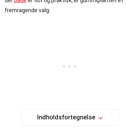
der
både
er flot og praktisk, er gummiplanten et
fremragende valg.
Indholdsfortegnelse