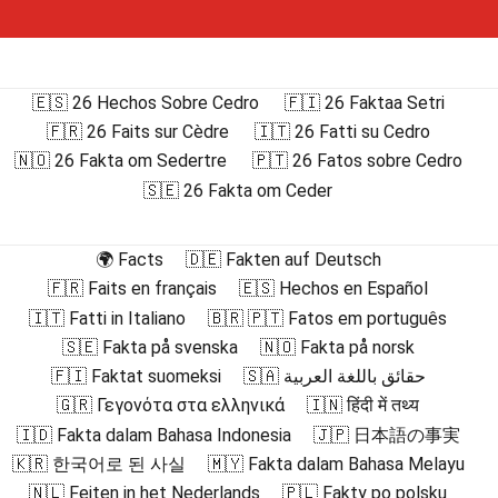
🇪🇸 26 Hechos Sobre Cedro
🇫🇮 26 Faktaa Setri
🇫🇷 26 Faits sur Cèdre
🇮🇹 26 Fatti su Cedro
🇳🇴 26 Fakta om Sedertre
🇵🇹 26 Fatos sobre Cedro
🇸🇪 26 Fakta om Ceder
🌍 Facts
🇩🇪 Fakten auf Deutsch
🇫🇷 Faits en français
🇪🇸 Hechos en Español
🇮🇹 Fatti in Italiano
🇧🇷 🇵🇹 Fatos em português
🇸🇪 Fakta på svenska
🇳🇴 Fakta på norsk
🇫🇮 Faktat suomeksi
🇸🇦 حقائق باللغة العربية
🇬🇷 Γεγονότα στα ελληνικά
🇮🇳 हिंदी में तथ्य
🇮🇩 Fakta dalam Bahasa Indonesia
🇯🇵 日本語の事実
🇰🇷 한국어로 된 사실
🇲🇾 Fakta dalam Bahasa Melayu
🇳🇱 Feiten in het Nederlands
🇵🇱 Fakty po polsku