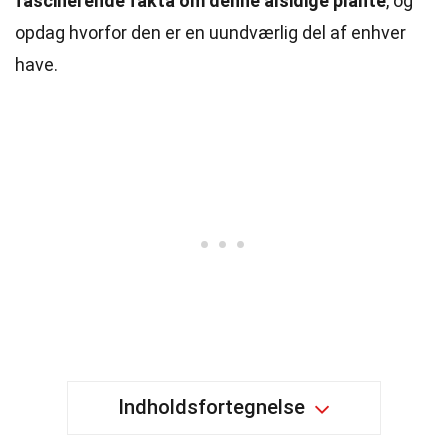
fascinerende fakta om denne alsidige plante
, og
opdag hvorfor den er en uundværlig del af enhver
have.
Indholdsfortegnelse