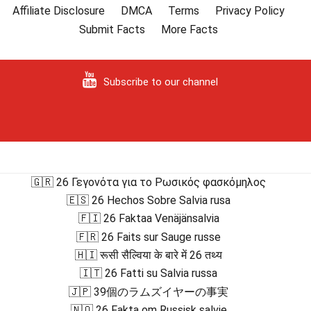
Affiliate Disclosure
DMCA
Terms
Privacy Policy
Submit Facts
More Facts
Subscribe to our channel
🇬🇷 26 Γεγονότα για το Ρωσικός φασκόμηλος
🇪🇸 26 Hechos Sobre Salvia rusa
🇫🇮 26 Faktaa Venäjänsalvia
🇫🇷 26 Faits sur Sauge russe
🇭🇮 रूसी सैल्विया के बारे में 26 तथ्य
🇮🇹 26 Fatti su Salvia russa
🇯🇵 39個のラムズイヤーの事実
🇳🇴 26 Fakta om Russisk salvie