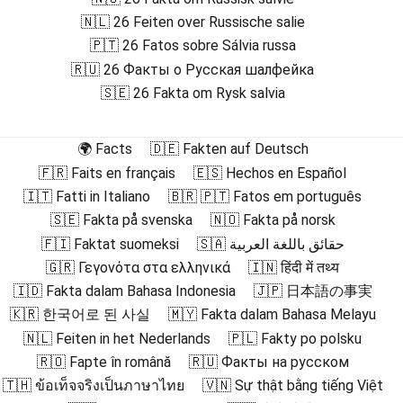
🇳🇱 26 Feiten over Russische salie
🇵🇹 26 Fatos sobre Sálvia russa
🇷🇺 26 Факты о Русская шалфейка
🇸🇪 26 Fakta om Rysk salvia
🌍 Facts
🇩🇪 Fakten auf Deutsch
🇫🇷 Faits en français
🇪🇸 Hechos en Español
🇮🇹 Fatti in Italiano
🇧🇷 🇵🇹 Fatos em português
🇸🇪 Fakta på svenska
🇳🇴 Fakta på norsk
🇫🇮 Faktat suomeksi
🇸🇦 حقائق باللغة العربية
🇬🇷 Γεγονότα στα ελληνικά
🇮🇳 हिंदी में तथ्य
🇮🇩 Fakta dalam Bahasa Indonesia
🇯🇵 日本語の事実
🇰🇷 한국어로 된 사실
🇲🇾 Fakta dalam Bahasa Melayu
🇳🇱 Feiten in het Nederlands
🇵🇱 Fakty po polsku
🇷🇴 Fapte în română
🇷🇺 Факты на русском
🇹🇭 ข้อเท็จจริงเป็นภาษาไทย
🇻🇳 Sự thật bằng tiếng Việt