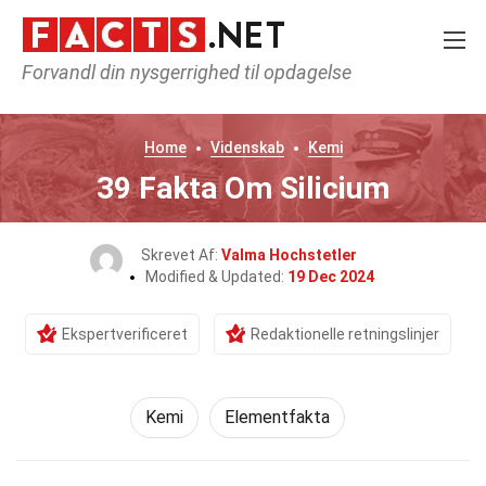
Forvandl din nysgerrighed til opdagelse
Home
Videnskab
Kemi
39 Fakta Om Silicium
Skrevet Af:
Valma Hochstetler
Modified & Updated:
19 Dec 2024
Ekspertverificeret
Redaktionelle retningslinjer
Kemi
Elementfakta