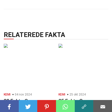
RELATEREDE FAKTA
KEMI
04 nov 2024
KEMI
25 okt 2024
39 Fakta Om
25 Fakta Om
Solvatisering
Superkritiske Væsker