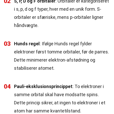
02
S, P, D og F orbitaler
: Orbitaler er kategoriseret
i s, p, d og f typer, hver med en unik form. S-
orbitaler er sfæriske, mens p-orbitaler ligner
håndvægte.
03
Hunds regel
: Ifølge Hunds regel fylder
elektroner først tomme orbitaler, før de parres.
Dette minimerer elektron-afstødning og
stabiliserer atomet.
04
Pauli-eksklusionsprincippet
: To elektroner i
samme orbital skal have modsatte spins.
Dette princip sikrer, at ingen to elektroner i et
atom har samme kvantetilstand.