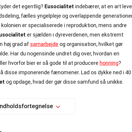
tyder det egentlig?
Eusocialitet
indebærer, at en art leve
deling, fælles yngelpleje og overlappende generationer
 i kolonien er specialiserede i reproduktion, mens andre
usocialitet
er sjælden i dyreverdenen, men ekstremt
en høj grad af
samarbejde
og organisation, hvilket gør
lde. Har du nogensinde undret dig over, hvordan en
ller hvorfor bier er så gode til at producere
honning
?
rstå disse imponerende fænomener. Lad os dykke ned i 40
et
og opdage, hvad der gør disse samfund så unikke.
Indholdsfortegnelse