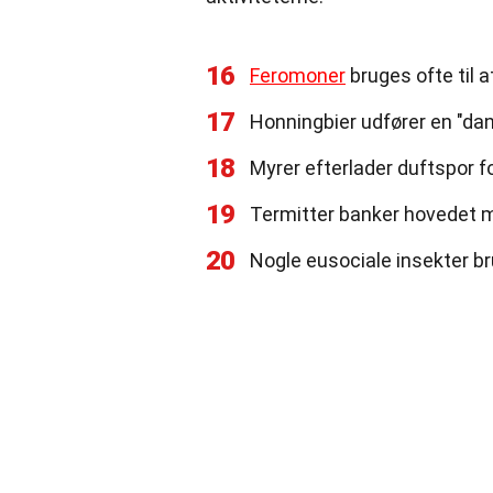
16
Feromoner
bruges ofte til 
17
Honningbier udfører en "dans
18
Myrer efterlader duftspor fo
19
Termitter banker hovedet m
20
Nogle eusociale insekter br