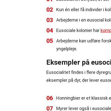
02
Kun én eller få individer i k
03
Arbejderne i en eusocial kolo
04
Eusociale kolonier har
komp
05
Arbejderne kan udføre fors
yngelpleje.
Eksempler på eusoci
Eusocialitet findes i flere dyreg
eksempler på dyr, der lever eusoc
06
Honningbier er et klassisk 
07
Myrer lever også i eusocial