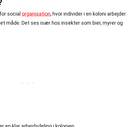
?
for social
organisation
, hvor individer i en koloni arbejder
t måde. Det ses især hos insekter som bier, myrer og
er en klar arbejdsdeling i kolonien.