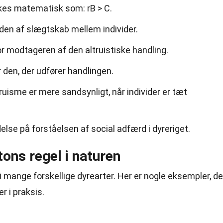
kes matematisk som: rB > C.
raden af slægtskab mellem individer.
r modtageren af den altruistiske handling.
 den, der udfører handlingen.
truisme er mere sandsynligt, når individer er tæt
delse på forståelsen af social adfærd i dyreriget.
ons regel i naturen
 mange forskellige dyrearter. Her er nogle eksempler, de
r i praksis.