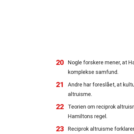
20
Nogle forskere mener, at Ham
komplekse samfund.
21
Andre har foreslået, at kultu
altruisme.
22
Teorien om reciprok altruis
Hamiltons regel.
23
Reciprok altruisme forklare