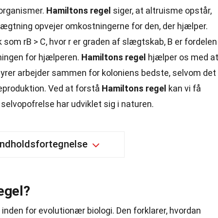
 organismer.
Hamiltons regel
siger, at altruisme opstår,
lægtning opvejer omkostningerne for den, der hjælper.
om rB > C, hvor r er graden af slægtskab, B er fordelen
ingen for hjælperen.
Hamiltons regel
hjælper os med a
 myrer arbejder sammen for koloniens bedste, selvom det
reproduktion. Ved at forstå
Hamiltons regel
kan vi få
selvopofrelse har udviklet sig i naturen.
Indholdsfortegnelse
egel?
inden for evolutionær biologi. Den forklarer, hvordan