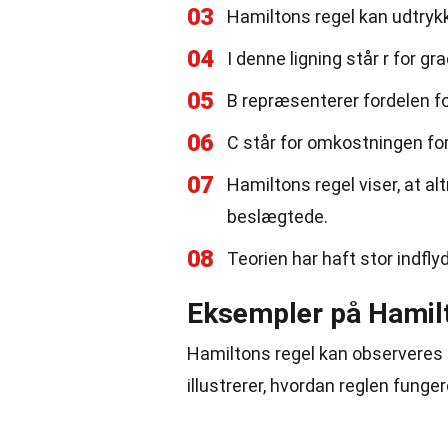
03
Hamiltons regel kan udtryk
04
I denne ligning står r for g
05
B repræsenterer fordelen fo
06
C står for omkostningen for
07
Hamiltons regel viser, at al
beslægtede.
08
Teorien har haft stor indfly
Eksempler på Hamilt
Hamiltons regel kan observeres i
illustrerer, hvordan reglen fungere