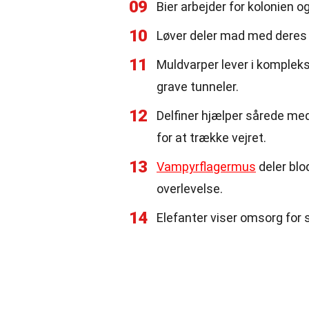
09
Bier arbejder for kolonien o
10
Løver deler mad med deres f
11
Muldvarper lever i kompleks
grave tunneler.
12
Delfiner hjælper sårede me
for at trække vejret.
13
Vampyrflagermus
deler blo
overlevelse.
14
Elefanter viser omsorg for 