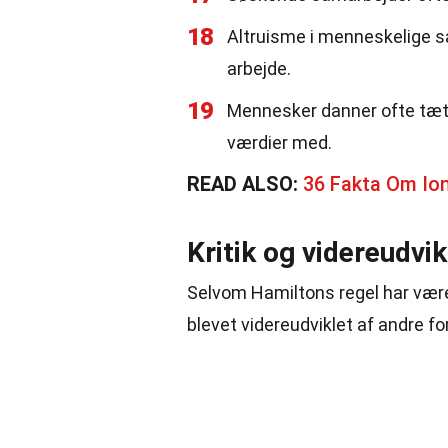
18
Altruisme i menneskelige sa
arbejde.
19
Mennesker danner ofte tætt
værdier med.
READ ALSO:
36 Fakta Om Io
Kritik og videreudvi
Selvom Hamiltons regel har været
blevet videreudviklet af andre fo