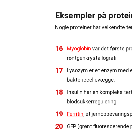
Eksempler på protei
Nogle proteiner har velkendte tert
16
Myoglobin
var det første pr
røntgenkrystallografi.
17
Lysozym er et enzym med en
bakteriecellevægge.
18
Insulin har en kompleks tert
blodsukkerregulering.
19
Ferritin
, et jernopbevaringsp
20
GFP (grønt fluorescerende p