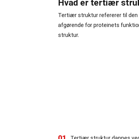
Hvad er tertiær stru
Tertiær struktur refererer til de
afgørende for proteinets funktio
struktur.
01
Tertiær struktur dannes ved