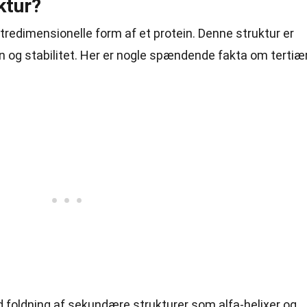
ktur?
n tredimensionelle form af et protein. Denne struktur er
n og stabilitet. Her er nogle spændende fakta om tertiæ
 foldning af sekundære strukturer som alfa-helixer og