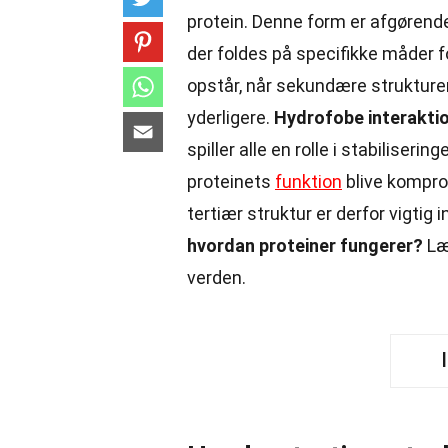
protein. Denne form er afgørende
der foldes på specifikke måder f
opstår, når sekundære strukturer
yderligere.
Hydrofobe interakti
spiller alle en rolle i stabiliser
proteinets
funktion
blive komprom
tertiær struktur er derfor vigtig
hvordan proteiner fungerer?
Læs
verden.