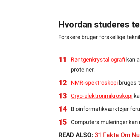
Hvordan studeres te
Forskere bruger forskellige teknik
11
Røntgenkrystallografi
kan af
proteiner.
12
NMR-spektroskopi
bruges ti
13
Cryo-elektronmikroskopi
ka
14
Bioinformatikværktøjer for
15
Computersimuleringer kan
READ ALSO:
31 Fakta Om Nu