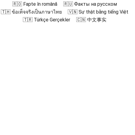
🇷🇴 Fapte în română
🇷🇺 Факты на русском
🇹🇭 ข้อเท็จจริงเป็นภาษาไทย
🇻🇳 Sự thật bằng tiếng Việt
🇹🇷 Türkçe Gerçekler
🇨🇳 中文事实