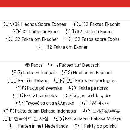
🇪🇸 32 Hechos Sobre Exones
🇫🇮 32 Faktaa Eksonit
🇫🇷 32 Faits sur Exons
🇮🇹 32 Fatti su Esomi
🇳🇴 32 Fakta om Eksoner
🇵🇹 32 Fatos sobre Éxons
🇸🇪 32 Fakta om Exoner
🌍 Facts
🇩🇪 Fakten auf Deutsch
🇫🇷 Faits en français
🇪🇸 Hechos en Español
🇮🇹 Fatti in Italiano
🇧🇷 🇵🇹 Fatos em português
🇸🇪 Fakta på svenska
🇳🇴 Fakta på norsk
🇫🇮 Faktat suomeksi
🇸🇦 حقائق باللغة العربية
🇬🇷 Γεγονότα στα ελληνικά
🇮🇳 हिंदी में तथ्य
🇮🇩 Fakta dalam Bahasa Indonesia
🇯🇵 日本語の事実
🇰🇷 한국어로 된 사실
🇲🇾 Fakta dalam Bahasa Melayu
🇳🇱 Feiten in het Nederlands
🇵🇱 Fakty po polsku