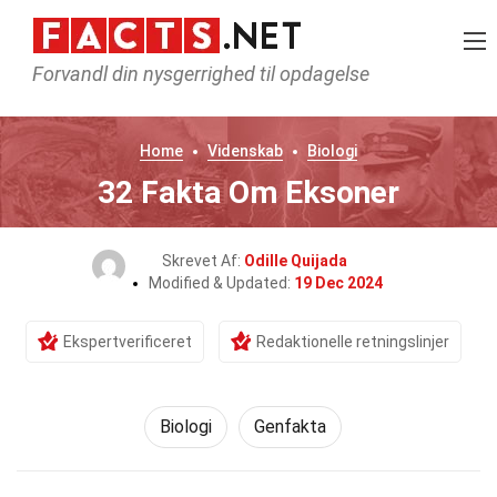
Forvandl din nysgerrighed til opdagelse
Home
Videnskab
Biologi
32 Fakta Om Eksoner
Skrevet Af:
Odille Quijada
Modified & Updated:
19 Dec 2024
Ekspertverificeret
Redaktionelle retningslinjer
Biologi
Genfakta