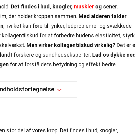
hold.
Det findes i hud, knogler,
muskler
og sener
.
lim, der holder kroppen sammen.
Med alderen falder
en
, hvilket kan føre til rynker, ledproblemer og svækkede
ollagentilskud for at forbedre hudens elasticitet, styr
kelvækst.
Men virker kollagentilskud virkelig?
Det er e
blandt forskere og sundhedseksperter.
Lad os dykke ned
agen
for at forstå dets betydning og effekt bedre.
Indholdsfortegnelse
en stor del af vores krop. Det findes i hud, knogler,