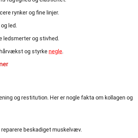
re rynker og fine linjer.
og led.
e ledsmerter og stivhed.
hårvækst og styrke
negle
.
ner
træning og restitution. Her er nogle fakta om kollagen og
t reparere beskadiget muskelvæv.