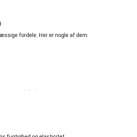
n
sige fordele. Her er nogle af dem.
s fugtighed og elasticitet.