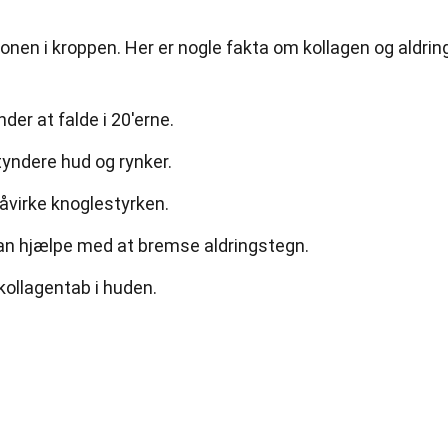
onen i kroppen. Her er nogle fakta om kollagen og aldrin
er at falde i 20'erne.
 tyndere hud og rynker.
virke knoglestyrken.
an hjælpe med at bremse aldringstegn.
ollagentab i huden.
d