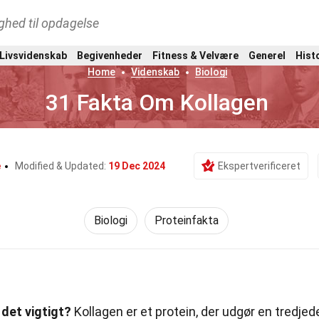
ghed til opdagelse
 Livsvidenskab
Begivenheder
Fitness & Velvære
Generel
Hist
Home
Videnskab
Biologi
31 Fakta Om Kollagen
e
Modified & Updated:
19 Dec 2024
Ekspertverificeret
Biologi
Proteinfakta
 det vigtigt?
Kollagen er et protein, der udgør en tredjed