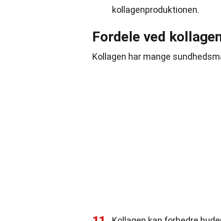
kollagenproduktionen.
Fordele ved kollage
Kollagen har mange sundhedsmæs
11
Kollagen kan forbedre huden