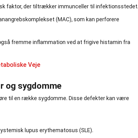
k faktor, der tiltrækker immunceller til infektionsstedet
anangrebskomplekset (MAC), som kan perforere
så fremme inflammation ved at frigive histamin fra
taboliske Veje
er og sygdomme
føre til en række sygdomme. Disse defekter kan være
 systemisk lupus erythematosus (SLE).