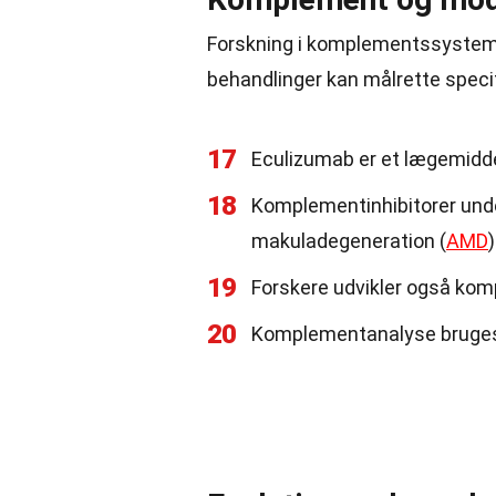
Forskning i komplementssystemet
behandlinger kan målrette spec
17
Eculizumab er et lægemidde
18
Komplementinhibitorer unde
makuladegeneration (
AMD
)
19
Forskere udvikler også ko
20
Komplementanalyse bruges