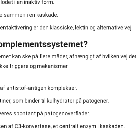
blodet i en inaktiv form.
 de sammen i en kaskade.
taktivering er den klassiske, lektin og alternative vej.
komplementssystemet?
et kan ske på flere måder, afhængigt af hvilken vej de
ikke triggere og mekanismer.
 af antistof-antigen komplekser.
tiner, som binder til kulhydrater på patogener.
iveres spontant på patogenoverflader.
elsen af C3-konvertase, et centralt enzym i kaskaden.