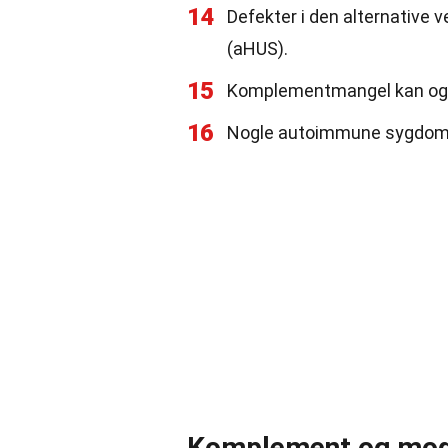
14
Defekter i den alternative
(aHUS).
15
Komplementmangel kan også 
16
Nogle autoimmune sygdomm
Komplement og mod