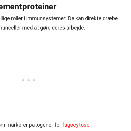
lementproteiner
lige roller i immunsystemet. De kan direkte dræbe
munceller med at gøre deres arbejde.
 som markerer patogener for
fagocytose
.