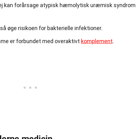
 vej kan forårsage atypisk hæmolytisk uræmisk syndrom
øge risikoen for bakterielle infektioner.
e er forbundet med overaktivt
komplement
.
erne medicin