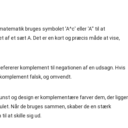
I matematik bruges symbolet 'A^c' eller 'A'' til at
af et sæt A. Det er en kort og præcis måde at vise,
k refererer komplement til negationen af en udsagn. Hvis
 komplement falsk, og omvendt.
 kunst og design er komplementære farver dem, der ligger
julet. Når de bruges sammen, skaber de en stærk
il at skille sig ud.