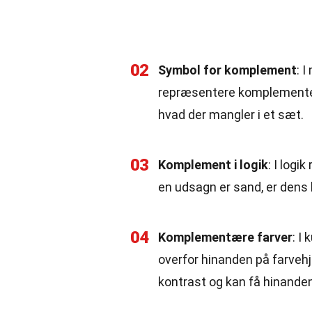
02
Symbol for komplement
: 
repræsentere komplementet 
hvad der mangler i et sæt.
03
Komplement i logik
: I logi
en udsagn er sand, er dens
04
Komplementære farver
: I
overfor hinanden på farveh
kontrast og kan få hinanden t