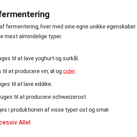
 fermentering
er af fermentering, hver med sine egne unikke egenskaber
de mest almindelige typer.
s til at lave yoghurt og surkål.
til at producere vin, øl og
cider
.
es til at lave eddike.
uges til at producere schweizerost.
s i produktionen af visse typer ost og smør.
essiv Allel