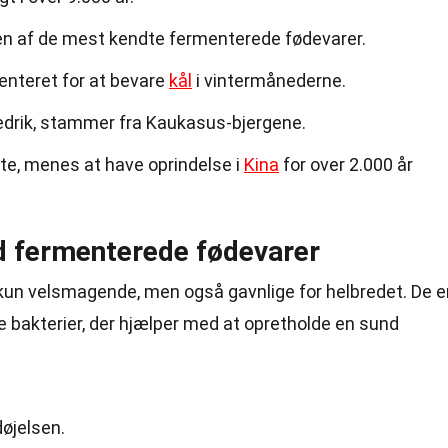
r en af de mest kendte fermenterede fødevarer.
menteret for at bevare
kål
i vintermånederne.
edrik, stammer fra Kaukasus-bjergene.
e, menes at have oprindelse i
Kina
for over 2.000 år
d fermenterede fødevarer
kun velsmagende, men også gavnlige for helbredet. De e
e bakterier, der hjælper med at opretholde en sund
døjelsen.