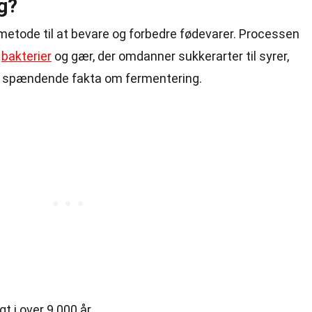
g?
etode til at bevare og forbedre fødevarer. Processen
m
bakterier
og gær, der omdanner sukkerarter til syrer,
gle spændende fakta om fermentering.
 i over 9.000 år.