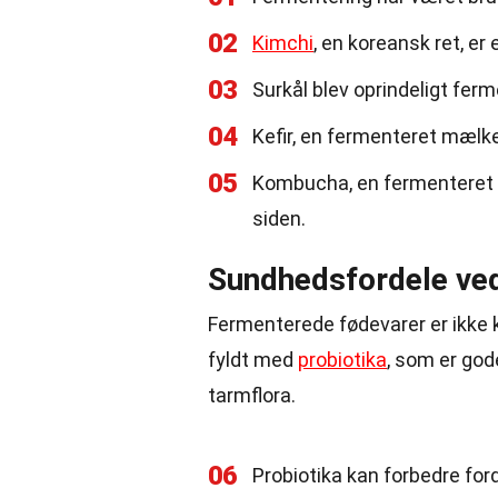
02
Kimchi
, en koreansk ret, e
03
Surkål blev oprindeligt fer
04
Kefir, en fermenteret mælk
05
Kombucha, en fermenteret t
siden.
Sundhedsfordele ve
Fermenterede fødevarer er ikke 
fyldt med
probiotika
, som er god
tarmflora.
06
Probiotika kan forbedre for