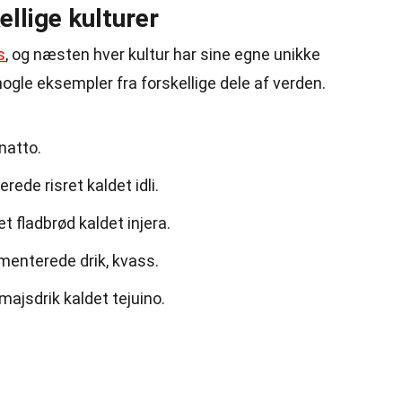
ellige kulturer
s
, og næsten hver kultur har sine egne unikke
ogle eksempler fra forskellige dele af verden.
natto.
rede risret kaldet idli.
t fladbrød kaldet injera.
rmenterede drik, kvass.
ajsdrik kaldet tejuino.