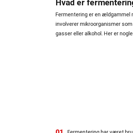
Hvad er fermenterin
Fermentering er en ældgammel m
involverer mikroorganismer so
gasser eller alkohol. Her er no
01
Fermentering har været brugt