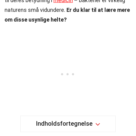
til deres betydning i
medicin
– bakterier er virkelig
naturens små vidundere.
Er du klar til at lære mere
om disse usynlige helte?
Indholdsfortegnelse