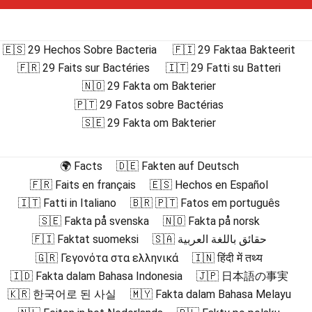
🇪🇸 29 Hechos Sobre Bacteria
🇫🇮 29 Faktaa Bakteerit
🇫🇷 29 Faits sur Bactéries
🇮🇹 29 Fatti su Batteri
🇳🇴 29 Fakta om Bakterier
🇵🇹 29 Fatos sobre Bactérias
🇸🇪 29 Fakta om Bakterier
🌍 Facts
🇩🇪 Fakten auf Deutsch
🇫🇷 Faits en français
🇪🇸 Hechos en Español
🇮🇹 Fatti in Italiano
🇧🇷 🇵🇹 Fatos em português
🇸🇪 Fakta på svenska
🇳🇴 Fakta på norsk
🇫🇮 Faktat suomeksi
🇸🇦 حقائق باللغة العربية
🇬🇷 Γεγονότα στα ελληνικά
🇮🇳 हिंदी में तथ्य
🇮🇩 Fakta dalam Bahasa Indonesia
🇯🇵 日本語の事実
🇰🇷 한국어로 된 사실
🇲🇾 Fakta dalam Bahasa Melayu