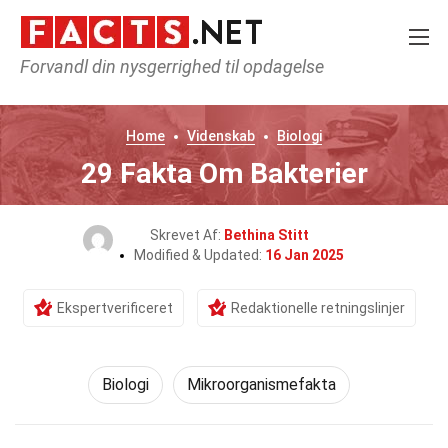
Forvandl din nysgerrighed til opdagelse
Home
Videnskab
Biologi
29 Fakta Om Bakterier
Skrevet Af:
Bethina Stitt
Modified & Updated:
16 Jan 2025
Ekspertverificeret
Redaktionelle retningslinjer
Biologi
Mikroorganismefakta