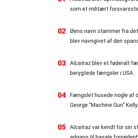
som et militært forsvarsst
02
Øens navn stammer fra det 
blev navngivet af den span
03
Alcatraz blev et føderalt f
berygtede fængsler i USA.
04
Fængslet husede nogle af d
George "Machine Gun" Kelly
05
Alcatraz var kendt for sin s
adgang til basale fornøden