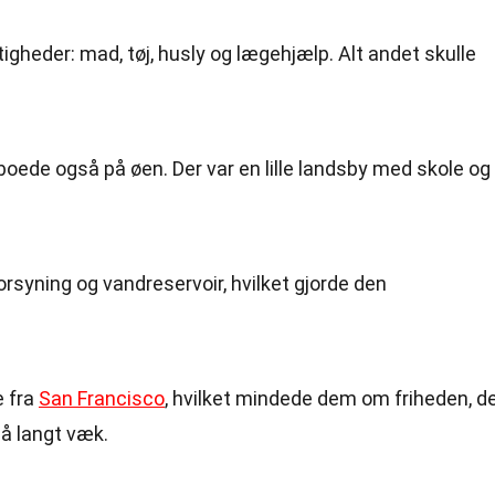
igheder: mad, tøj, husly og lægehjælp. Alt andet skulle
boede også på øen. Der var en lille landsby med skole og
syning og vandreservoir, hvilket gjorde den
e fra
San Francisco
, hvilket mindede dem om friheden, d
så langt væk.