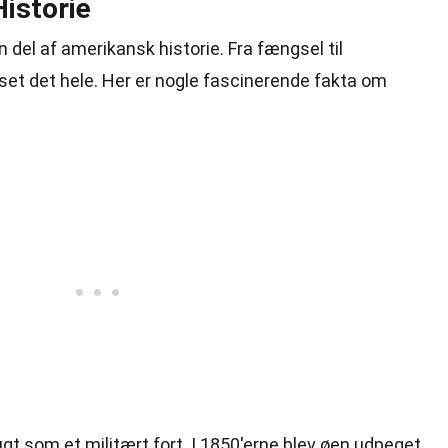
istorie
n del af amerikansk historie. Fra fængsel til
ar set det hele. Her er nogle fascinerende fakta om
ugt som et militært fort. I 1850'erne blev øen udpeget