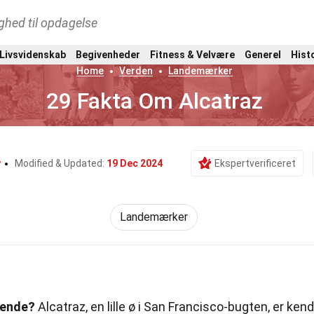
ghed til opdagelse
 Livsvidenskab
Begivenheder
Fitness & Velvære
Generel
Hist
Home
Verden
Landemærker
29 Fakta Om Alcatraz
y
Modified & Updated:
19 Dec 2024
Ekspertverificeret
Landemærker
rende?
Alcatraz, en lille ø i San Francisco-bugten, er kend