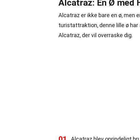
Alcatraz: En Ø med H
Alcatraz er ikke bare en ø, men e
turistattraktion, denne lille ø h
Alcatraz, der vil overraske dig.
01
Alcatraz blev oprindeligt br