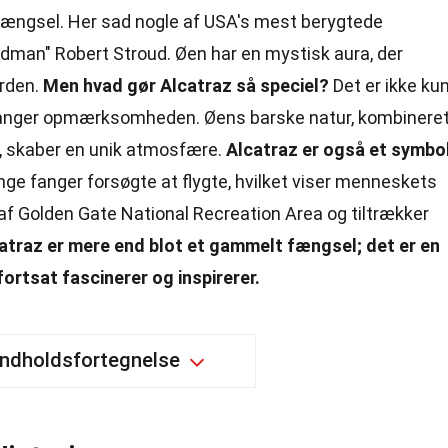
 fængsel. Her sad nogle af USA's mest berygtede
rdman" Robert Stroud. Øen har en mystisk aura, der
erden.
Men hvad gør Alcatraz så speciel?
Det er ikke ku
 fanger opmærksomheden. Øens barske natur, kombinere
, skaber en unik atmosfære.
Alcatraz er også et symbo
e fanger forsøgte at flygte, hvilket viser menneskets
l af Golden Gate National Recreation Area og tiltrækker
atraz er mere end blot et gammelt fængsel; det er en
fortsat fascinerer og inspirerer.
Indholdsfortegnelse