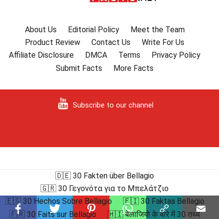
About Us
Editorial Policy
Meet the Team
Product Review
Contact Us
Write For Us
Affiliate Disclosure
DMCA
Terms
Privacy Policy
Submit Facts
More Facts
Subscribe to our channel
🇩🇪 30 Fakten über Bellagio
🇬🇷 30 Γεγονότα για το Μπελάτζιο
🇪🇸 30 Hechos Sobre Bellagio
🇫🇮 30 Faktaa Bellagio
🇫🇷 30 Faits sur Bellagio
🇭🇮 बेलाजियो के बारे में 30 तथ्य