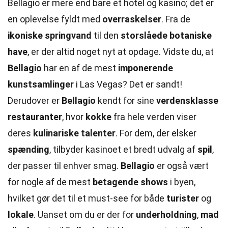
Bellagio er mere end bare et hotel og kasino; det er
en oplevelse fyldt med
overraskelser
. Fra de
ikoniske springvand
til den
storslåede botaniske
have
, er der altid noget nyt at opdage. Vidste du, at
Bellagio
har en af de mest
imponerende
kunstsamlinger
i Las Vegas? Det er sandt!
Derudover er
Bellagio
kendt for sine
verdensklasse
restauranter
, hvor
kokke
fra hele verden viser
deres
kulinariske talenter
. For dem, der elsker
spænding
, tilbyder kasinoet et bredt udvalg af
spil
,
der passer til enhver smag.
Bellagio
er også vært
for nogle af de mest
betagende shows
i byen,
hvilket gør det til et must-see for både
turister
og
lokale
. Uanset om du er der for
underholdning
,
mad