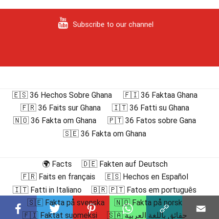
Subscribe to our channel
🇪🇸 36 Hechos Sobre Ghana
🇫🇮 36 Faktaa Ghana
🇫🇷 36 Faits sur Ghana
🇮🇹 36 Fatti su Ghana
🇳🇴 36 Fakta om Ghana
🇵🇹 36 Fatos sobre Gana
🇸🇪 36 Fakta om Ghana
🌍 Facts
🇩🇪 Fakten auf Deutsch
🇫🇷 Faits en français
🇪🇸 Hechos en Español
🇮🇹 Fatti in Italiano
🇧🇷 🇵🇹 Fatos em português
🇸🇪 Fakta på svenska
🇳🇴 Fakta på norsk
🇫🇮 Faktat suomeksi
🇸🇦 حقائق باللغة العربية