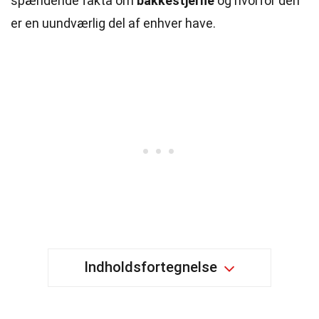
spændende fakta om
bakkestjerne
og hvorfor den
er en uundværlig del af enhver have.
Indholdsfortegnelse