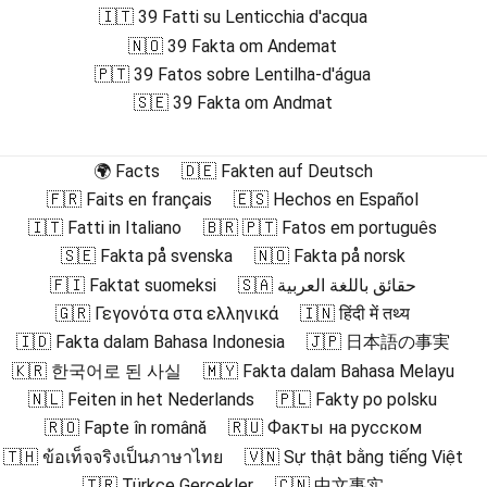
🇮🇹 39 Fatti su Lenticchia d'acqua
🇳🇴 39 Fakta om Andemat
🇵🇹 39 Fatos sobre Lentilha-d'água
🇸🇪 39 Fakta om Andmat
🌍 Facts
🇩🇪 Fakten auf Deutsch
🇫🇷 Faits en français
🇪🇸 Hechos en Español
🇮🇹 Fatti in Italiano
🇧🇷 🇵🇹 Fatos em português
🇸🇪 Fakta på svenska
🇳🇴 Fakta på norsk
🇫🇮 Faktat suomeksi
🇸🇦 حقائق باللغة العربية
🇬🇷 Γεγονότα στα ελληνικά
🇮🇳 हिंदी में तथ्य
🇮🇩 Fakta dalam Bahasa Indonesia
🇯🇵 日本語の事実
🇰🇷 한국어로 된 사실
🇲🇾 Fakta dalam Bahasa Melayu
🇳🇱 Feiten in het Nederlands
🇵🇱 Fakty po polsku
🇷🇴 Fapte în română
🇷🇺 Факты на русском
🇹🇭 ข้อเท็จจริงเป็นภาษาไทย
🇻🇳 Sự thật bằng tiếng Việt
🇹🇷 Türkçe Gerçekler
🇨🇳 中文事实