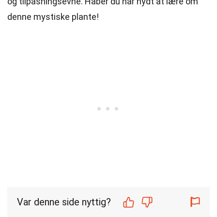
og tilpasningsevne. Håber du har nydt at lære om
denne mystiske plante!
Var denne side nyttig?