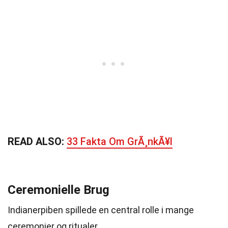
READ ALSO:
33 Fakta Om GrÃ¸nkÃ¥l
Ceremonielle Brug
Indianerpiben spillede en central rolle i mange
ceremonier og ritualer.