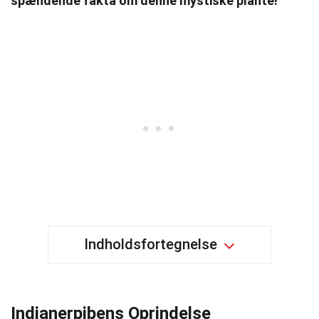
spændende fakta om denne mystiske plante!
Indholdsfortegnelse
Indianerpibens Oprindelse