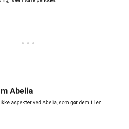
g, især i tørre perioder.
om Abelia
ikke aspekter ved Abelia, som gør dem til en