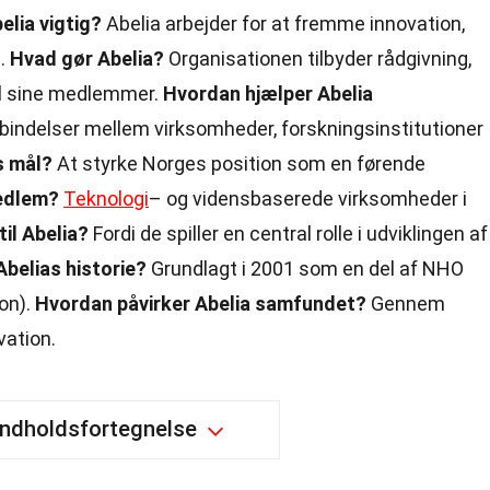
elia vigtig?
Abelia arbejder for at fremme innovation,
e.
Hvad gør Abelia?
Organisationen tilbyder rådgivning,
til sine medlemmer.
Hvordan hjælper Abelia
bindelser mellem virksomheder, forskningsinstitutioner
s mål?
At styrke Norges position som en førende
edlem?
Teknologi
– og vidensbaserede virksomheder i
il Abelia?
Fordi de spiller en central rolle i udviklingen af
Abelias historie?
Grundlagt i 2001 som en del af NHO
on).
Hvordan påvirker Abelia samfundet?
Gennem
vation.
Indholdsfortegnelse