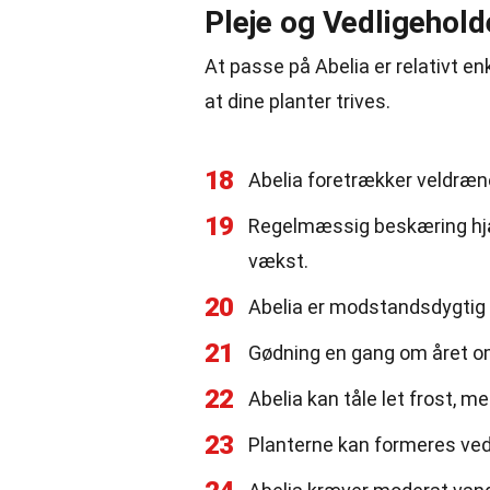
Pleje og Vedligehold
At passe på Abelia er relativt enk
at dine planter trives.
18
Abelia foretrækker veldræ
19
Regelmæssig beskæring hjæ
vækst.
20
Abelia er modstandsdygtig 
21
Gødning en gang om året o
22
Abelia kan tåle let frost, 
23
Planterne kan formeres ved s