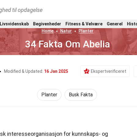
ghed til opdagelse
 Livsvidenskab
Begivenheder
Fitness & Velvære
Generel
Hist
Home
Natur
Planter
34 Fakta Om Abelia
Modified & Updated:
16 Jan 2025
Ekspertverificeret
Planter
Busk Fakta
rsk interesseorganisasjon for kunnskaps- og