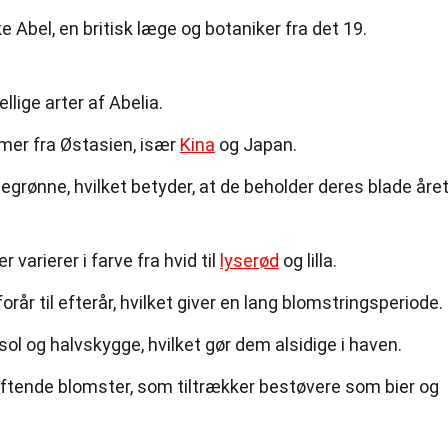
ke Abel, en britisk læge og botaniker fra det 19.
llige arter af Abelia.
mer fra Østasien, især
Kina
og Japan.
egrønne, hvilket betyder, at de beholder deres blade åre
varierer i farve fra hvid til
lyserød
og lilla.
orår til efterår, hvilket giver en lang blomstringsperiode.
sol og halvskygge, hvilket gør dem alsidige i haven.
uftende blomster, som tiltrækker bestøvere som bier og