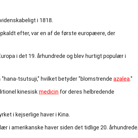
videnskabeligt i 1818.
pkaldt efter, var en af de første europæere, der
 Europa i det 19. århundrede og blev hurtigt populær i
 "hana-tsutsuji," hvilket betyder "blomstrende
azalea
."
ditionel kinesisk
medicin
for deres helbredende
rket i kejserlige haver i Kina.
ær i amerikanske haver siden det tidlige 20. århundrede