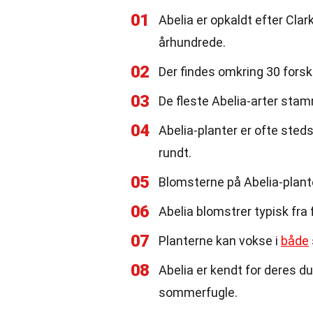
01
Abelia er opkaldt efter Clar
århundrede.
02
Der findes omkring 30 forske
03
De fleste Abelia-arter stam
04
Abelia-planter er ofte steds
rundt.
05
Blomsterne på Abelia-planter 
06
Abelia blomstrer typisk fra f
07
Planterne kan vokse i
både
08
Abelia er kendt for deres d
sommerfugle.