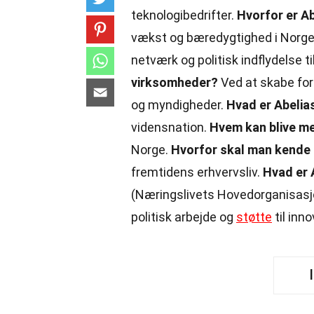
teknologibedrifter.
Hvorfor er Ab
vækst og bæredygtighed i Norg
netværk og politisk indflydelse 
virksomheder?
Ved at skabe for
og myndigheder.
Hvad er Abelia
vidensnation.
Hvem kan blive m
Norge.
Hvorfor skal man kende t
fremtidens erhvervsliv.
Hvad er 
(Næringslivets Hovedorganisasj
politisk arbejde og
støtte
til inno