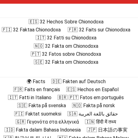
🇪🇸 32 Hechos Sobre Chionodoxa
🇫🇮 32 Faktaa Chionodoxa
🇫🇷 32 Faits sur Chionodoxa
🇮🇹 32 Fatti su Chionodoxa
🇳🇴 32 Fakta om Chionodoxa
🇵🇹 32 Fatos sobre Chionodoxa
🇸🇪 32 Fakta om Chionodoxa
🌍 Facts
🇩🇪 Fakten auf Deutsch
🇫🇷 Faits en français
🇪🇸 Hechos en Español
🇮🇹 Fatti in Italiano
🇧🇷 🇵🇹 Fatos em português
🇸🇪 Fakta på svenska
🇳🇴 Fakta på norsk
🇫🇮 Faktat suomeksi
🇸🇦 حقائق باللغة العربية
🇬🇷 Γεγονότα στα ελληνικά
🇮🇳 हिंदी में तथ्य
🇮🇩 Fakta dalam Bahasa Indonesia
🇯🇵 日本語の事実