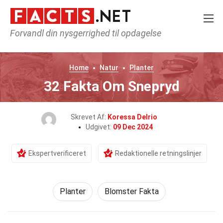
Forvandl din nysgerrighed til opdagelse
Home
Natur
Planter
32 Fakta Om Snepryd
Skrevet Af:
Koressa Delrio
Udgivet:
09 Dec 2024
Ekspertverificeret
Redaktionelle retningslinjer
Planter
Blomster Fakta