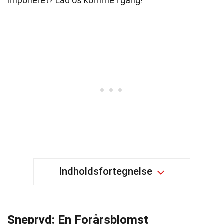
imponeret? Lad os komme i gang!
Indholdsfortegnelse
Snepryd: En Forårsblomst