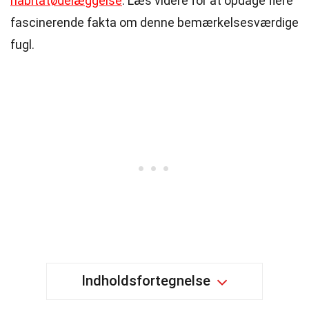
habitatødelæggelse
. Læs videre for at opdage flere
fascinerende fakta om denne bemærkelsesværdige
fugl.
Indholdsfortegnelse