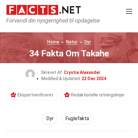
Forvandl din nysgerrighed til opdagelse
Home
Natur
Dyr
34 Fakta Om Takahe
Skrevet Af:
Crystie Alexander
Modified & Updated:
22 Dec 2024
Ekspertverificeret
Redaktionelle retningslinjer
Dyr
Fuglefakta