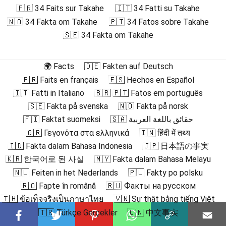
🇫🇷 34 Faits sur Takahe
🇮🇹 34 Fatti su Takahe
🇳🇴 34 Fakta om Takahe
🇵🇹 34 Fatos sobre Takahe
🇸🇪 34 Fakta om Takahe
🌍 Facts
🇩🇪 Fakten auf Deutsch
🇫🇷 Faits en français
🇪🇸 Hechos en Español
🇮🇹 Fatti in Italiano
🇧🇷 🇵🇹 Fatos em português
🇸🇪 Fakta på svenska
🇳🇴 Fakta på norsk
🇫🇮 Faktat suomeksi
🇸🇦 حقائق باللغة العربية
🇬🇷 Γεγονότα στα ελληνικά
🇮🇳 हिंदी में तथ्य
🇮🇩 Fakta dalam Bahasa Indonesia
🇯🇵 日本語の事実
🇰🇷 한국어로 된 사실
🇲🇾 Fakta dalam Bahasa Melayu
🇳🇱 Feiten in het Nederlands
🇵🇱 Fakty po polsku
🇷🇴 Fapte în română
🇷🇺 Факты на русском
🇹🇭 ข้อเท็จจริงเป็นภาษาไทย
🇻🇳 Sự thật bằng tiếng Việt
🇹🇷 Türkçe Gerçekler
🇨🇳 中文事实